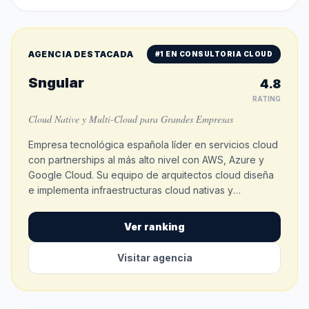
AGENCIA DESTACADA
#
1
EN
CONSULTORIA CLOUD
Sngular
4.8
RATING
Cloud Native y Multi-Cloud para Grandes Empresas
Empresa tecnológica española líder en servicios cloud
con partnerships al más alto nivel con AWS, Azure y
Google Cloud. Su equipo de arquitectos cloud diseña
e implementa infraestructuras cloud nativas y
multicloud para grandes corporaciones, con centros
de excelencia especializados en cada plataforma.
Ver ranking
Visitar agencia